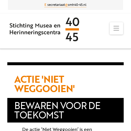
E
secretariaat
@
smh40-45.nl
Nav
ACTIE 'NIET
WEGGOOIEN'
BEWAREN VOOR DE
TOEKOMST
De actie ‘Niet Weggooien’ is een