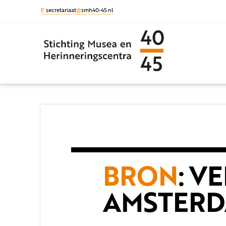
E
secretariaat
@
smh40-45.nl
BRON
: V
AMSTER