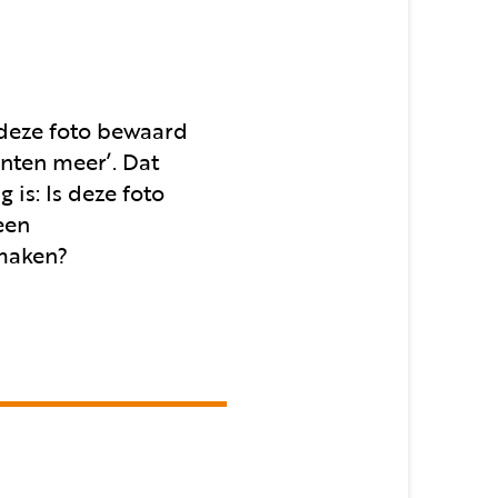
 deze foto bewaard
unten meer’. Dat
 is: Is deze foto
een
 maken?