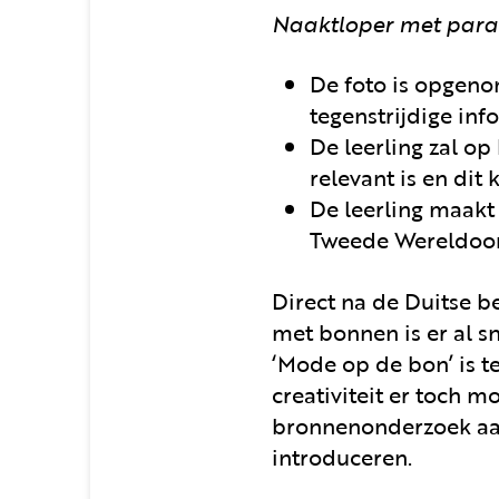
Naaktloper met para
De foto is opgenom
tegenstrijdige inf
De leerling zal o
relevant is en di
De leerling maakt
Tweede Wereldoor
Direct na de Duitse be
met bonnen is er al sn
‘Mode op de bon’ is t
creativiteit er toch m
bronnenonderzoek aan 
introduceren.